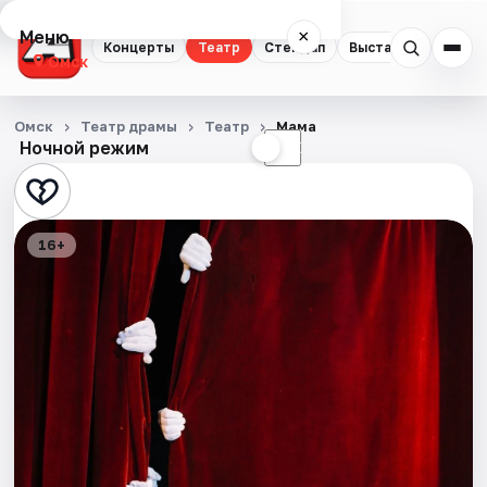
Меню
×
Концерты
Театр
Стендап
Выставки
Квест
Омск
Концерты
Омск
Театр драмы
Театр
Мама
Ночной режим
☀
☾
Театр
Стендап
16+
Выставки
Квесты
Экскурсии
Спорт
События