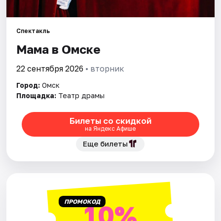
Города
Спектакль
Мама в Омске
Площадки
22 сентября 2026
• вторник
Артисты
Город:
Омск
Рейтинги
Площадка:
Театр драмы
Билеты со скидкой
на Яндекс Афише
Еще билеты
ПРОМОКОД
10%