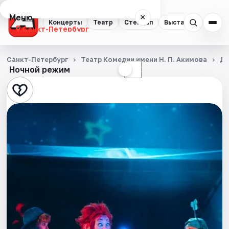
Меню
×
Концерты
Театр
Стендап
Выставки
Квест
Санкт-Петербург
Концерты
Санкт-Петербург
Театр Комедии имени Н. П. Акимова
Де
Ночной режим
☀
☾
Театр
Стендап
Выставки
Квесты
Экскурсии
Спорт
События