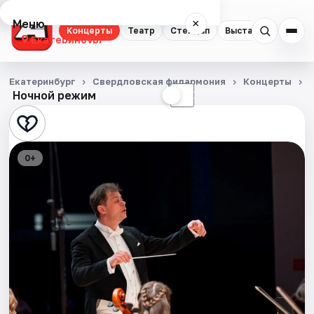
Меню
×
Концерты
Театр
Стендап
Выставки
Квест
Екатеринбург
Концерты
Екатеринбург
Свердловская филармония
Концерты
Ночной режим
☀
☾
Театр
Стендап
0+
Выставки
Квесты
Экскурсии
Спорт
События