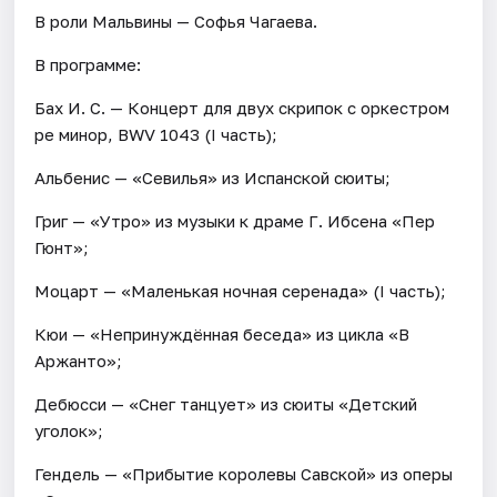
В роли Мальвины — Софья Чагаева.
В программе:
Бах И. С. — Концерт для двух скрипок с оркестром
ре минор, BWV 1043 (I часть);
Альбенис — «Севилья» из Испанской сюиты;
Григ — «Утро» из музыки к драме Г. Ибсена «Пер
Гюнт»;
Моцарт — «Маленькая ночная серенада» (I часть);
Кюи — «Непринуждённая беседа» из цикла «В
Аржанто»;
Дебюсси — «Снег танцует» из сюиты «Детский
уголок»;
Гендель — «Прибытие королевы Савской» из оперы