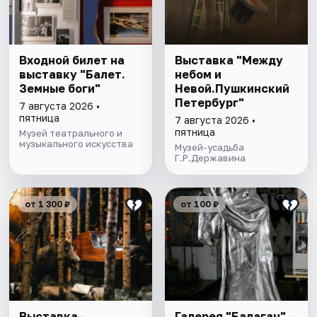
Входной билет на
Выставка "Между
выставку "Балет.
небом и
Земные боги"
Невой.Пушкинский
Петербург"
7 августа 2026 •
пятница
7 августа 2026 •
пятница
Музей театрального и
музыкального искусства
Музей-усадьба
Г.Р.Державина
от 1 300 ₽
от 100 ₽
Выставка-
Галерея "Балаган" -