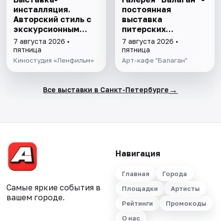
инсталляция.
постоянная
Авторский стиль с
выставка
экскурсионным
питерских
обслуживанием.
современных
7 августа 2026 •
7 августа 2026 •
художников. Фото,
пятница
пятница
картины и
Киностудия «Ленфильм»
Арт-кафе "Балаган"
инсталляции.
Абсурд, наивность
и ирония.
→
Все выставки в Санкт-Петербурге
Навигация
Главная
Города
Самые яркие события в
Площадки
Артисты
вашем городе.
Рейтинги
Промокоды
О нас