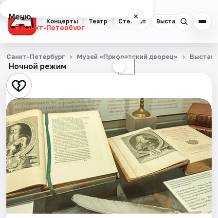
Меню
×
Концерты
Театр
Стендап
Выставки
Квест
Санкт-Петербург
Концерты
Санкт-Петербург
Музей «Приоратский дворец»
Выстав
Ночной режим
☀
☾
Театр
Стендап
Выставки
Квесты
Экскурсии
Спорт
События