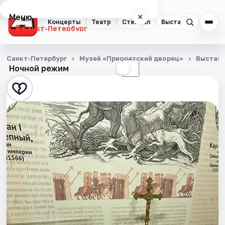
Меню
×
Концерты
Театр
Стендап
Выставки
Квест
Санкт-Петербург
Концерты
Санкт-Петербург
Музей «Приоратский дворец»
Выстав
Ночной режим
☀
☾
Театр
Стендап
Выставки
Квесты
Экскурсии
Спорт
События