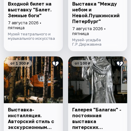
Входной билет на
Выставка "Между
выставку "Балет.
небом и
Земные боги"
Невой.Пушкинский
Петербург"
7 августа 2026 •
пятница
7 августа 2026 •
пятница
Музей театрального и
музыкального искусства
Музей-усадьба
Г.Р.Державина
от 1 300 ₽
от 100 ₽
Выставка-
Галерея "Балаган" -
инсталляция.
постоянная
Авторский стиль с
выставка
экскурсионным
питерских