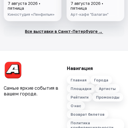
обслуживанием.
современных
7 августа 2026 •
7 августа 2026 •
художников. Фото,
пятница
пятница
картины и
Киностудия «Ленфильм»
Арт-кафе "Балаган"
инсталляции.
Абсурд, наивность
и ирония.
→
Все выставки в Санкт-Петербурге
Навигация
Главная
Города
Самые яркие события в
Площадки
Артисты
вашем городе.
Рейтинги
Промокоды
О нас
Возврат билетов
Политика
конфиденциальности