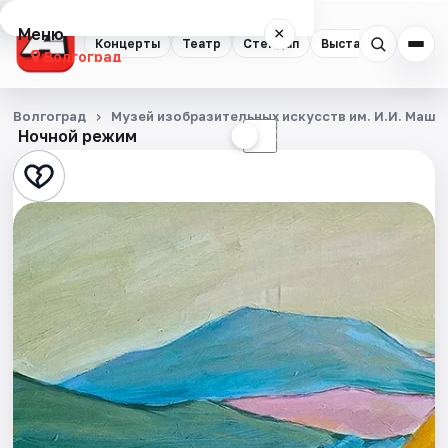
Меню
×
Концерты
Театр
Стендап
Выставки
Квест
Волгоград
Концерты
Волгоград
Музей изобразительных искусств им. И.И. Машк
Ночной режим
☀
☾
Театр
Стендап
Выставки
Квесты
Экскурсии
Спорт
События