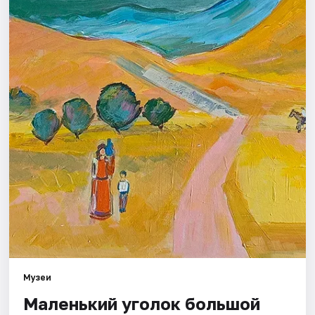
Города
Площадки
Артисты
Рейтинги
Музеи
Маленький уголок большой