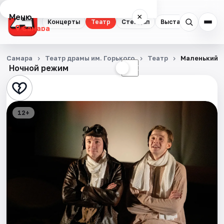
Меню
×
Концерты
Театр
Стендап
Выставки
Квест
Самара
Концерты
Самара
Театр драмы им. Горького
Театр
Маленький 
Ночной режим
☀
☾
Театр
Стендап
12+
Выставки
Квесты
Экскурсии
Спорт
События