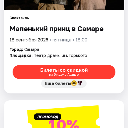
Города
Спектакль
Маленький принц в Самаре
Площадки
18 сентября 2026
• пятница • 18:00
Артисты
Город:
Самара
Рейтинги
Площадка:
Театр драмы им. Горького
Билеты со скидкой
на Яндекс Афише
Еще билеты
ПРОМОКОД
10%