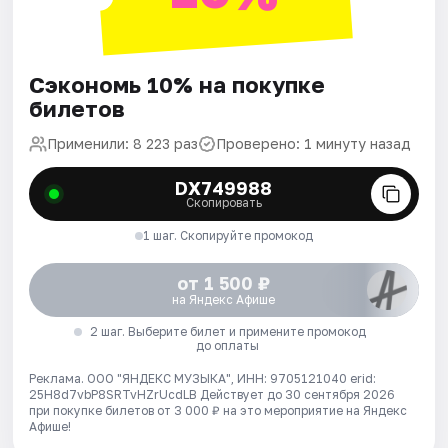
Сэкономь 10% на покупке
билетов
Применили: 8 223 раз
Проверено: 1 минуту назад
DX749988
Скопировать
1 шаг. Скопируйте промокод
от 1 500 ₽
на Яндекс Афише
2 шаг. Выберите билет и примените промокод
до оплаты
Реклама. ООО "ЯНДЕКС МУЗЫКА", ИНН: 9705121040 erid:
25H8d7vbP8SRTvHZrUcdLB
Действует до 30 сентября 2026
при покупке билетов от 3 000 ₽ на это мероприятие на Яндекс
Афише!