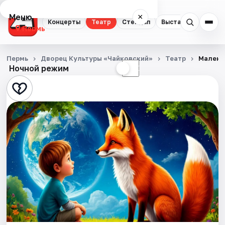
Меню
×
Концерты
Театр
Стендап
Выставки
Квест
Пермь
Концерты
Пермь
Дворец Культуры «Чайковский»
Театр
Малень
Ночной режим
☀
☾
Театр
Стендап
Выставки
Квесты
Экскурсии
Спорт
События