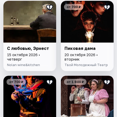
от 700 ₽
С любовью, Эрнест
Пиковая дама
15 октября 2026 •
20 октября 2026 •
четверг
вторник
Nolan wine&kitchen
Твой Молодежный Театр
от 700 ₽
от 1 800 ₽