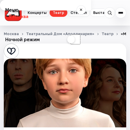
Меню
×
Концерты
Театр
Стендап
Выставки
Квест
Москва
Концерты
Москва
Театральный Дом «Аполлинария»
Театр
«Ма
Ночной режим
☀
☾
Театр
Стендап
Выставки
Квесты
Экскурсии
Спорт
События