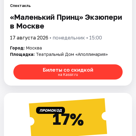
Спектакль
«Маленький Принц» Экзюпери
Города
в Москве
Площадки
17 августа 2026
• понедельник • 15:00
Артисты
Город:
Москва
Площадка:
Театральный Дом «Аполлинария»
Рейтинги
Билеты со скидкой
на Kassir.ru
ПРОМОКОД
17%