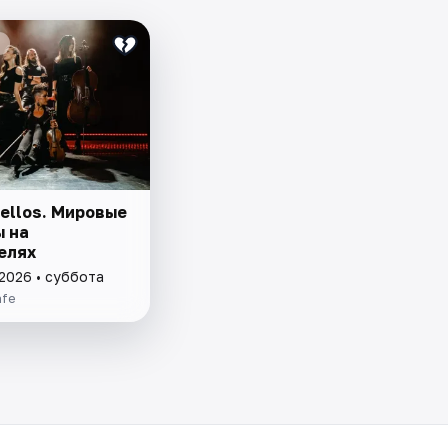
ellos. Мировые
ы на
елях
 2026 • суббота
afe