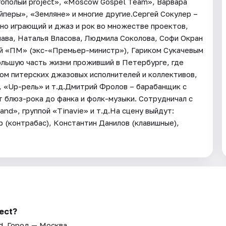
гополый project», «Moscow Gospel Team», Варвара
йперы», «Земляне» и многие другие.Сергей Сокулер –
вно играющий и джаз и рок во множестве проектов,
ава, Наталья Власова, Людмила Соколова, Софи Окран
пой «ПМ» (экс-«Премьер-министр»), Гариком Сукачевым
ольшую часть жизни проживший в Петербурге, где
вом питерских джазовых исполнителей и коллективов,
, «Up-рель» и т.д.Дмитрий Фролов – барабанщик с
 блюз-рока до фанка и фолк-музыки. Сотрудничал с
nd», группой «Tinavie» и т.д.На сцену выйдут:
 (контрабас), Константин Данилов (клавишные),
ect?
d
. Город — Москва.