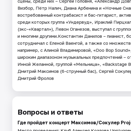
сцены, среди них – Сергей Головня, «Александр Дов
Визбор, Пётр Налич, Диана Арбенина и «Ночные Сна
востребованный контрабасист и бас-гитарист, акти
среди которых группа «Ундервуд», Ираклий Пирцхал
(экс-«Квартал»), Левон Оганезов, выступал с груп
и многими другими.Константин Данилов – пианист, б
сотрудничал с Еленой Ваенгой, а также со множест
например, с Алиной Владимировой, «Doo Bop Sound»
широким диапазоном музыкальных предпочтений – от
Инной Желанной, группой «Мельница», «Backstage Ba
Дмитрий Максимов (6-струнный бас), Сергей Сокулер
Дмитрий Фролов
Вопросы и ответы
Где пройдет концерт Максимов/Сокулер Proj
Место проведения:
Клуб Алексея Козлова Unplugge