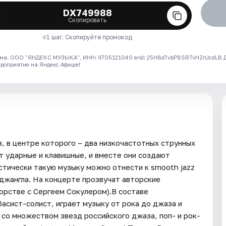
DX749988
Скопировать
1 шаг. Скопируйте промокод
ма. ООО "ЯНДЕКС МУЗЫКА", ИНН: 9705121040 erid: 25H8d7vbP8SRTvHZrUcdLB
ероприятие на Яндекс Афише!
, в центре которого – два низкочастотных струнных
т ударные и клавишные, и вместе они создают
стически такую музыку можно отнести к smooth jazz
, джангла. На концерте прозвучат авторские
орстве с Сергеем Сокулером).В составе
асист-солист, играет музыку от рока до джаза и
 со множеством звезд российского джаза, поп- и рок-