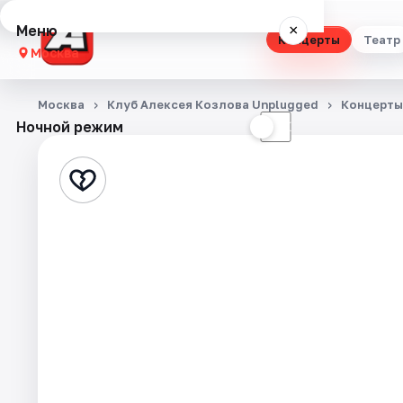
Меню
×
Концерты
Театр
Москва
Концерты
Москва
Клуб Алексея Козлова Unplugged
Концерты
Ночной режим
☀
☾
Театр
Стендап
Выставки
Квесты
Экскурсии
Спорт
События