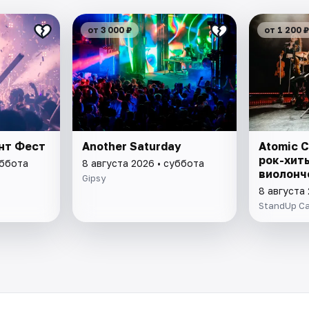
от 3 000 ₽
от 1 200 ₽
ант Фест
Another Saturday
Atomic C
рок-хит
уббота
8 августа 2026 • суббота
виолонч
Gipsy
8 августа
StandUp C