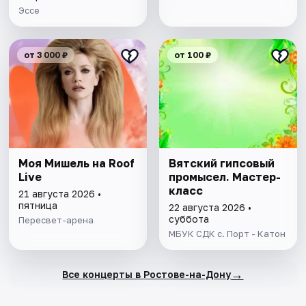
Эссе
от 3 000 ₽
от 100 ₽
Моя Мишель на Roof
Вятский гипсовый
Live
промысел. Мастер-
класс
21 августа 2026 •
пятница
22 августа 2026 •
суббота
Пересвет-арена
МБУК СДК с. Порт - Катон
→
Все концерты в Ростове-на-Дону