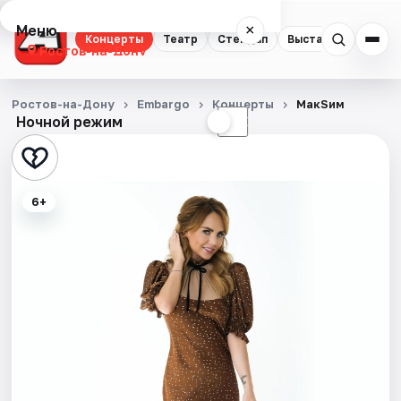
Меню
×
Концерты
Театр
Стендап
Выставки
Квест
Ростов-на-Дону
Концерты
Ростов-на-Дону
Embargo
Концерты
МакSим
Ночной режим
☀
☾
Театр
Стендап
6+
Выставки
Квесты
Экскурсии
Спорт
События