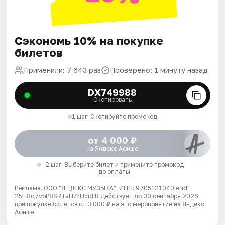
Сэкономь 10% на покупке
билетов
Применили: 7 643 раз
Проверено: 1 минуту назад
DX749988
Скопировать
1 шаг. Скопируйте промокод
от 4 000 ₽
на Яндекс Афише
2 шаг. Выберите билет и примените промокод
до оплаты
Реклама. ООО "ЯНДЕКС МУЗЫКА", ИНН: 9705121040 erid:
25H8d7vbP8SRTvHZrUcdLB
Действует до 30 сентября 2026
при покупке билетов от 3 000 ₽ на это мероприятие на Яндекс
Афише!