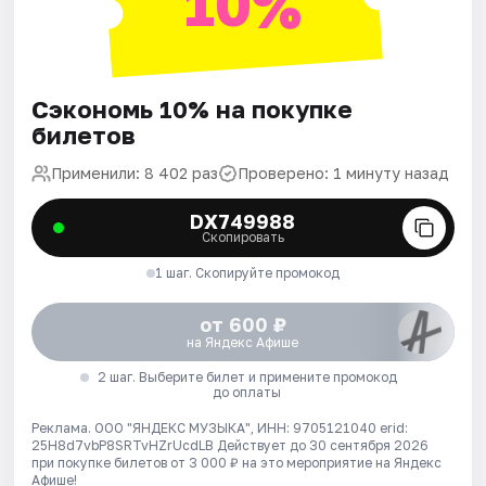
10%
Сэкономь 10% на покупке
билетов
Применили: 8 402 раз
Проверено: 1 минуту назад
DX749988
Скопировать
1 шаг. Скопируйте промокод
от 600 ₽
на Яндекс Афише
2 шаг. Выберите билет и примените промокод
до оплаты
Реклама. ООО "ЯНДЕКС МУЗЫКА", ИНН: 9705121040 erid:
25H8d7vbP8SRTvHZrUcdLB
Действует до 30 сентября 2026
при покупке билетов от 3 000 ₽ на это мероприятие на Яндекс
Афише!