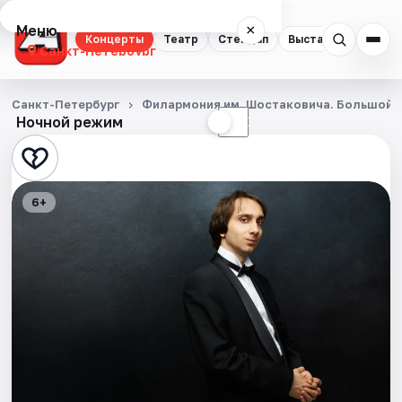
Меню
×
Концерты
Театр
Стендап
Выставки
Квест
Санкт-Петербург
Концерты
Санкт-Петербург
Филармония им. Шостаковича. Большой 
Ночной режим
☀
☾
Театр
Стендап
6+
Выставки
Квесты
Экскурсии
Спорт
События