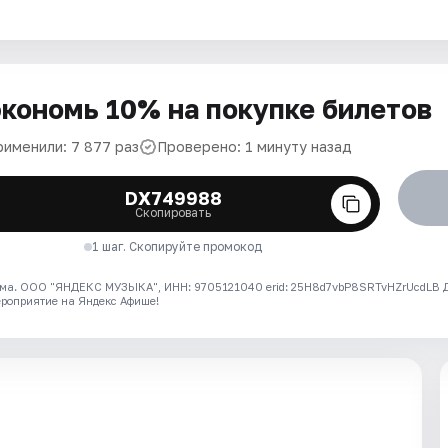
кономь 10% на покупке билетов
рименили: 7 877 раз
Проверено: 1 минуту назад
DX749988
Скопировать
1 шаг. Скопируйте промокод
ма. ООО "ЯНДЕКС МУЗЫКА", ИНН: 9705121040 erid: 25H8d7vbP8SRTvHZrUcdLB
ероприятие на Яндекс Афише!