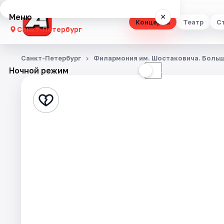
Меню
×
Концерты
Театр
С
Санкт-Петербург
Концерты
Санкт-Петербург
Филармония им. Шостаковича. Больш
Ночной режим
☀
☾
Театр
Стендап
Выставки
Квесты
Экскурсии
Спорт
События