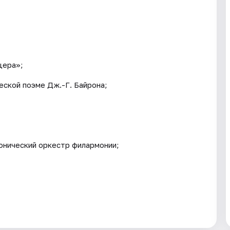
щера»;
ской поэме Дж.-Г. Байрона;
онический оркестр филармонии;