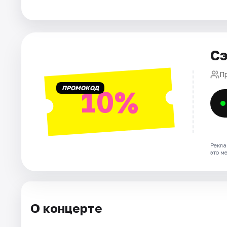
Города
Площадки
Сэ
Артисты
П
ПРОМОКОД
10%
Рейтинги
Рекла
это м
О концерте