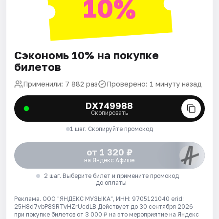
10%
Сэкономь 10% на покупке
билетов
Применили: 7 882 раз
Проверено: 1 минуту назад
DX749988
Скопировать
1 шаг. Скопируйте промокод
от 1 320 ₽
на Яндекс Афише
2 шаг. Выберите билет и примените промокод
до оплаты
Реклама. ООО "ЯНДЕКС МУЗЫКА", ИНН: 9705121040 erid:
25H8d7vbP8SRTvHZrUcdLB
Действует до 30 сентября 2026
при покупке билетов от 3 000 ₽ на это мероприятие на Яндекс