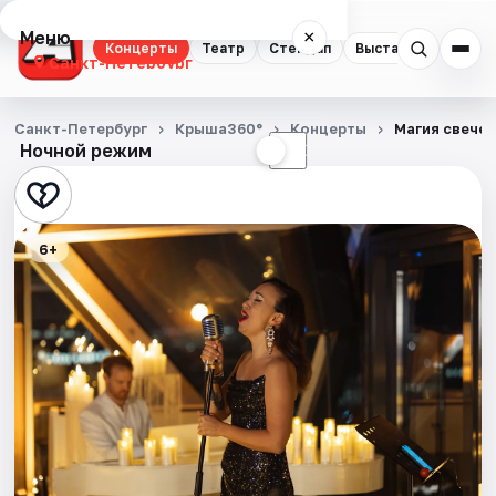
Меню
×
Концерты
Театр
Стендап
Выставки
Квест
Санкт-Петербург
Концерты
Санкт-Петербург
Крыша360°
Концерты
Магия свечей
Ночной режим
☀
☾
Театр
Стендап
6+
Выставки
Квесты
Экскурсии
Спорт
События