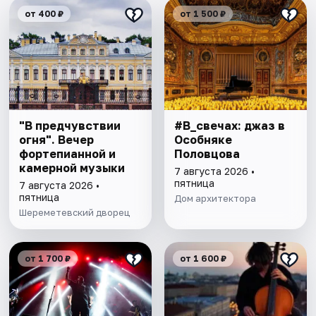
от 400 ₽
от 1 500 ₽
"В предчувствии
#В_свечах: джаз в
огня". Вечер
Особняке
фортепианной и
Половцова
камерной музыки
7 августа 2026 •
пятница
7 августа 2026 •
пятница
Дом архитектора
Шереметевский дворец
от 1 700 ₽
от 1 600 ₽