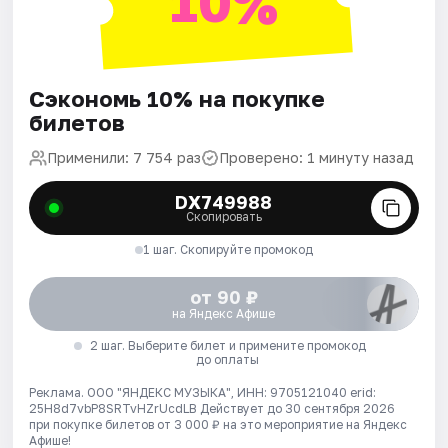
10%
Сэкономь 10% на покупке
билетов
Применили: 7 754 раз
Проверено: 1 минуту назад
DX749988
Скопировать
1 шаг. Скопируйте промокод
от 90 ₽
на Яндекс Афише
2 шаг. Выберите билет и примените промокод
до оплаты
Реклама. ООО "ЯНДЕКС МУЗЫКА", ИНН: 9705121040 erid:
25H8d7vbP8SRTvHZrUcdLB
Действует до 30 сентября 2026
при покупке билетов от 3 000 ₽ на это мероприятие на Яндекс
Афише!