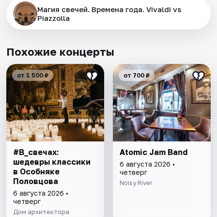
Магия свечей. Времена года. Vivaldi vs
Piazzolla
Похожие концерты
от 1 500 ₽
от 700 ₽
#В_свечах:
Atomic Jam Band
шедевры классики
6 августа 2026 •
в Особняке
четверг
Половцова
Noisy River
6 августа 2026 •
четверг
Дом архитектора