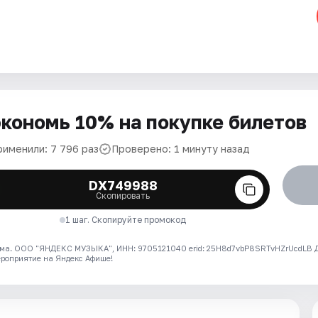
кономь 10% на покупке билетов
рименили: 7 796 раз
Проверено: 1 минуту назад
DX749988
Скопировать
1 шаг. Скопируйте промокод
ма. ООО "ЯНДЕКС МУЗЫКА", ИНН: 9705121040 erid: 25H8d7vbP8SRTvHZrUcdLB
ероприятие на Яндекс Афише!