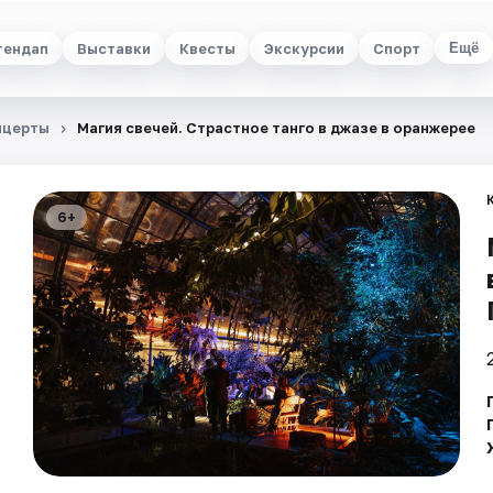
тендап
Выставки
Квесты
Экскурсии
Спорт
Ещё
нцерты
Магия свечей. Страстное танго в джазе в оранжерее
6+