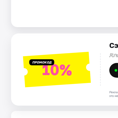
Города
Площадки
Артисты
Сэ
Рейтинги
П
ПРОМОКОД
10%
Рекла
это м