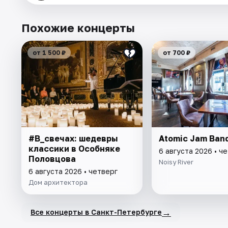
Похожие концерты
от 1 500 ₽
от 700 ₽
#В_свечах: шедевры
Atomic Jam Ban
классики в Особняке
6 августа 2026 • ч
Половцова
Noisy River
6 августа 2026 • четверг
Дом архитектора
→
Все концерты в Санкт-Петербурге