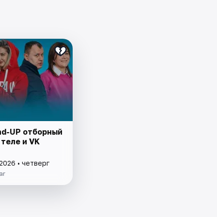
nd-UP отборный
теле и VK
2026 • четверг
ar