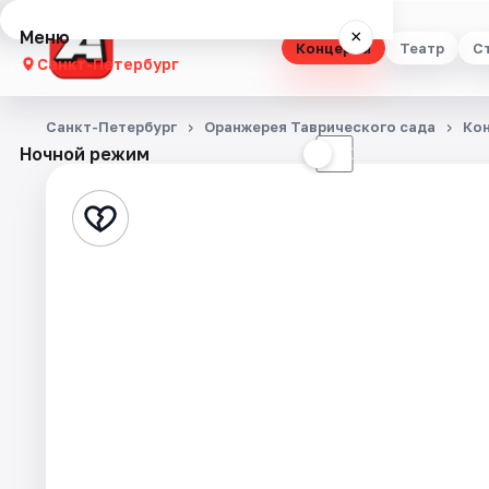
Меню
×
Концерты
Театр
С
Санкт-Петербург
Концерты
Санкт-Петербург
Оранжерея Таврического сада
Ко
Ночной режим
☀
☾
Театр
Стендап
Выставки
Квесты
Экскурсии
Спорт
События