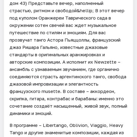
дом 43) Представьте вечер, наполненный
страстью, ритмом и свободой&hellip; В этот вечер
под куполом Оранжереи Таврического сада в
окружении сотен свечей вас ждет музыкальное
путешествие по стилям и эмоциям. Для вас
прозвучат танго Астора Пьяццоллы, французский
джаз Ришара Гальяно, известные джазовые
стандарты в оригинальных аранжировках и
авторские композиции. А исполнит их Newzette –
ансамбль с узнаваемым звучанием, где органично
соединяются страсть аргентинского танго, свобода
джазовой импровизации и элегантность
французского musette. В составе – аккордеон,
скрипка, гитара, контрабас и барабаны: именно это
сочетание создаёт насыщенный, живой звук, полный
динамики и эмоций.
В программе – Libertango, Oblivion, Viaggio, Heavy
Tango и другие знаменитые композиции, каждая из