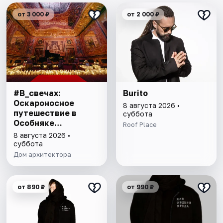
от 3 000 ₽
от 2 000 ₽
#В_свечах:
Burito
Оскароносное
8 августа 2026 •
путешествие в
суббота
Особняке
Roof Place
Половцова
8 августа 2026 •
суббота
Дом архитектора
от 890 ₽
от 990 ₽