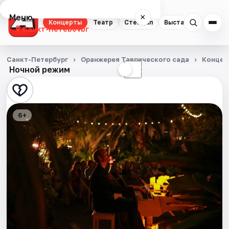
Меню
×
Концерты
Театр
Стендап
Выставки
Квест
Санкт-Петербург
Концерты
Санкт-Петербург
Оранжерея Таврического сада
Концер
Ночной режим
☀
☾
Театр
Стендап
6+
Выставки
Квесты
Экскурсии
Спорт
События