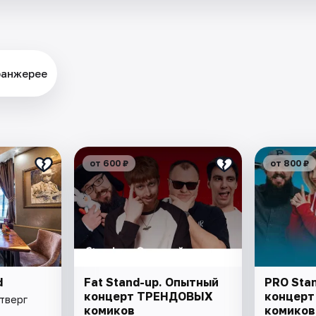
оранжерее
от 600 ₽
от 800 ₽
d
Fat Stand-up. Опытный
PRO Sta
концерт ТРЕНДОВЫХ
концерт 
етверг
комиков
комиков