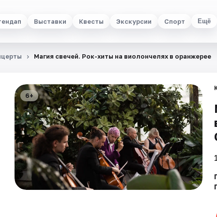
тендап
Выставки
Квесты
Экскурсии
Спорт
Ещё
нцерты
Магия свечей. Рок-хиты на виолончелях в оранжерее
6+