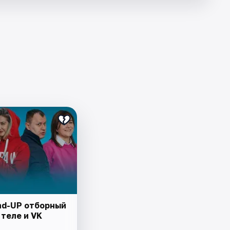
nd-UP отборный
теле и VK