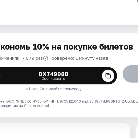
кономь 10% на покупке билетов
рименили: 7 679 раз
Проверено: 1 минуту назад
DX749988
Скопировать
1 шаг. Скопируйте промокод
ма. ООО "ЯНДЕКС МУЗЫКА", ИНН: 9705121040 erid: 25H8d7vbP8SRTvHZrUcdLB
ероприятие на Яндекс Афише!