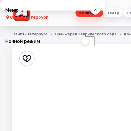
Меню
×
Концерты
Театр
С
Санкт-Петербург
Концерты
Санкт-Петербург
Оранжерея Таврического сада
Ко
Ночной режим
☀
☾
Театр
Стендап
Выставки
Квесты
Экскурсии
Спорт
События