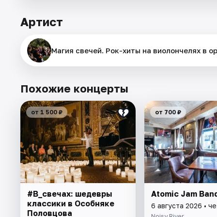
Артист
Магия свечей. Рок-хиты на виолончелях в 
Похожие концерты
от 1 500 ₽
от 700 ₽
#В_свечах: шедевры
Atomic Jam Ban
классики в Особняке
6 августа 2026 • ч
Половцова
Noisy River