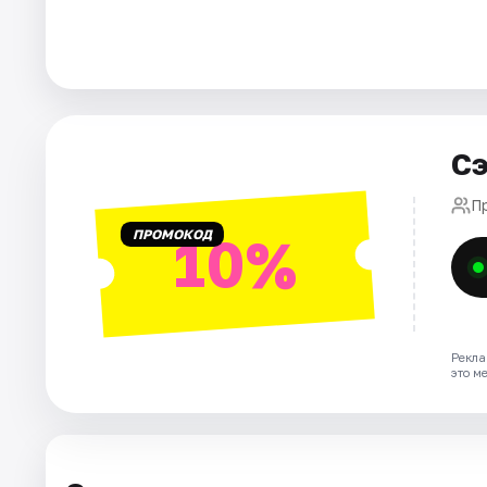
Города
Площадки
Сэ
Артисты
П
Рейтинги
ПРОМОКОД
10%
Рекла
это м