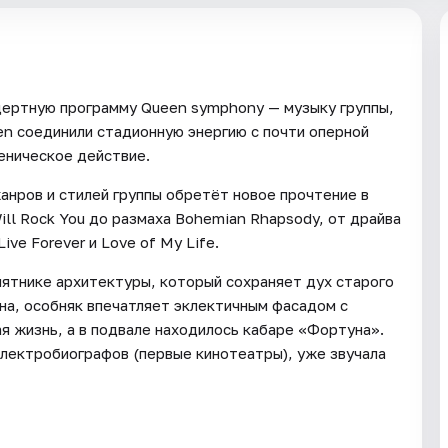
цертную программу Queen symphony — музыку группы,
en соединили стадионную энергию с почти оперной
еническое действие.
анров и стилей группы обретёт новое прочтение в
ll Rock You до размаха Bohemian Rhapsody, от драйва
ive Forever и Love of My Life.
ятнике архитектуры, который сохраняет дух старого
на, особняк впечатляет эклектичным фасадом с
я жизнь, а в подвале находилось кабаре «Фортуна».
электробиографов (первые кинотеатры), уже звучала