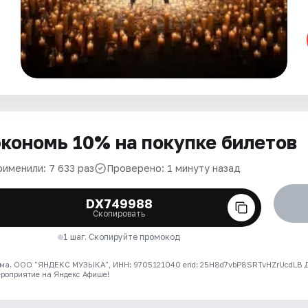
кономь 10% на покупке билетов
рименили: 7 633 раз
Проверено: 1 минуту назад
DX749988
Скопировать
1 шаг. Скопируйте промокод
ма. ООО "ЯНДЕКС МУЗЫКА", ИНН: 9705121040 erid: 25H8d7vbP8SRTvHZrUcdLB
ероприятие на Яндекс Афише!