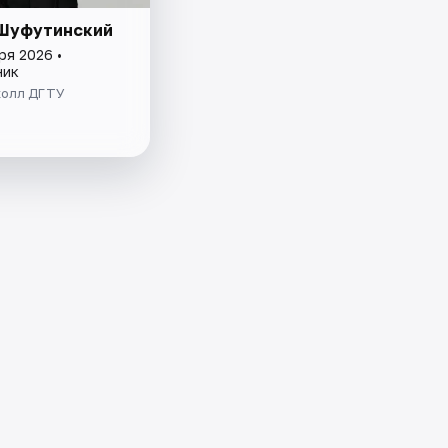
Шуфутинский
ря 2026 •
ник
холл ДГТУ