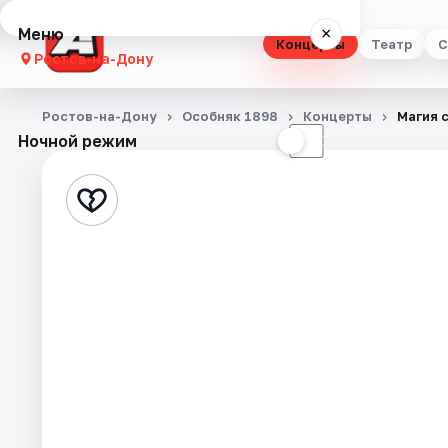
Меню
×
Концерты
Театр
С
Ростов-на-Дону
Концерты
Ростов-на-Дону
Особняк 1898
Концерты
Магия 
Ночной режим
☀
☾
Театр
Стендап
Выставки
Квесты
Экскурсии
Спорт
События