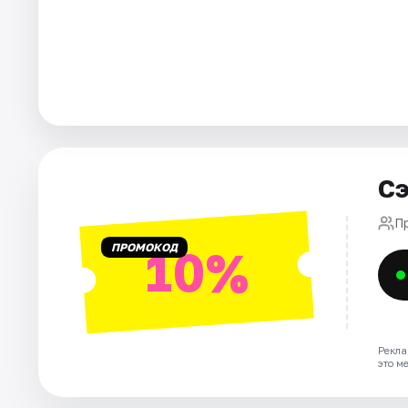
Города
Площадки
Артисты
Рейтинги
Сэ
П
ПРОМОКОД
10%
Рекла
это м