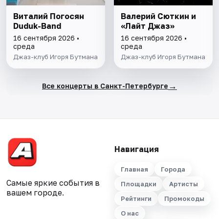
Виталий Погосян
Валерий Сюткин и
Duduk-Band
«Лайт Джаз»
16 сентября 2026 •
16 сентября 2026 •
среда
среда
Джаз-клуб Игоря Бутмана
Джаз-клуб Игоря Бутмана
→
Все концерты в Санкт-Петербурге
Навигация
Главная
Города
Самые яркие события в
Площадки
Артисты
вашем городе.
Рейтинги
Промокоды
О нас