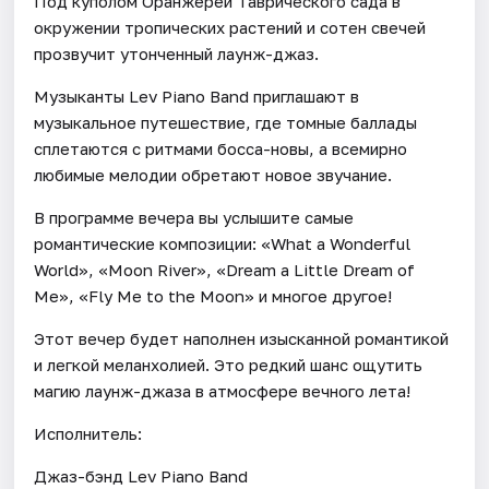
Под куполом Оранжереи Таврического сада в
окружении тропических растений и сотен свечей
прозвучит утонченный лаунж-джаз.
Музыканты Lev Piano Band приглашают в
музыкальное путешествие, где томные баллады
сплетаются с ритмами босса-новы, а всемирно
любимые мелодии обретают новое звучание.
В программе вечера вы услышите самые
романтические композиции: «What a Wonderful
World», «Moon River», «Dream a Little Dream of
Me», «Fly Me to the Moon» и многое другое!
Этот вечер будет наполнен изысканной романтикой
и легкой меланхолией. Это редкий шанс ощутить
магию лаунж-джаза в атмосфере вечного лета!
Исполнитель:
Джаз-бэнд Lev Piano Band