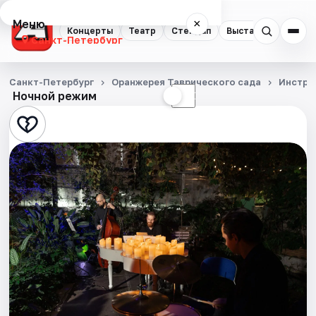
Меню
×
Концерты
Театр
Стендап
Выставки
Квест
Санкт-Петербург
Концерты
Санкт-Петербург
Оранжерея Таврического сада
Инстру
Ночной режим
☀
☾
Театр
Стендап
Выставки
Квесты
Экскурсии
Спорт
События