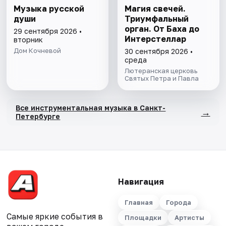
Музыка русской
Магия свечей.
души
Триумфальный
орган. От Баха до
29 сентября 2026 •
Интерстеллар
вторник
Дом Кочневой
30 сентября 2026 •
среда
Лютеранская церковь
Святых Петра и Павла
Все инструментальная музыка в Санкт-
→
Петербурге
Навигация
Главная
Города
Самые яркие события в
Площадки
Артисты