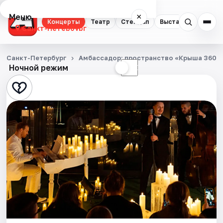
Меню
×
Концерты
Театр
Стендап
Выставки
Квест
Санкт-Петербург
Концерты
Санкт-Петербург
Амбассадор: пространство «Крыша 360»
Ночной режим
☀
☾
Театр
Стендап
Выставки
Квесты
Экскурсии
Спорт
События