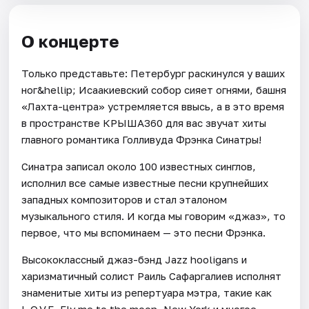
О концерте
Только представьте: Петербург раскинулся у ваших
ног&hellip; Исаакиевский собор сияет огнями, башня
«Лахта-центра» устремляется ввысь, а в это время
в пространстве КРЫША360 для вас звучат хиты
главного романтика Голливуда Фрэнка Синатры!
Синатра записал около 100 известных синглов,
исполнил все самые известные песни крупнейших
западных композиторов и стал эталоном
музыкального стиля. И когда мы говорим «джаз», то
первое, что мы вспоминаем — это песни Фрэнка.
Высококлассный джаз-бэнд Jazz hooligans и
харизматичный солист Раиль Сафаргалиев исполнят
знаменитые хиты из репертуара мэтра, такие как
L.O.V.E, Fly me to the moon, New York и многое