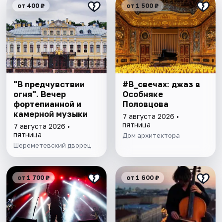
от 400 ₽
от 1 500 ₽
"В предчувствии
#В_свечах: джаз в
огня". Вечер
Особняке
фортепианной и
Половцова
камерной музыки
7 августа 2026 •
пятница
7 августа 2026 •
пятница
Дом архитектора
Шереметевский дворец
от 1 700 ₽
от 1 600 ₽