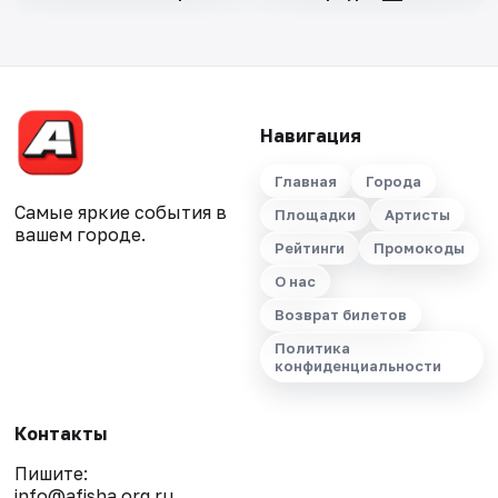
Навигация
Главная
Города
Самые яркие события в
Площадки
Артисты
вашем городе.
Рейтинги
Промокоды
О нас
Возврат билетов
Политика
конфиденциальности
Контакты
Пишите:
info@afisha.org.ru