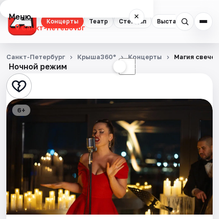
Меню
×
Концерты
Театр
Стендап
Выставки
Квест
Санкт-Петербург
Концерты
Санкт-Петербург
Крыша360°
Концерты
Магия свечей
Ночной режим
☀
☾
Театр
Стендап
6+
Выставки
Квесты
Экскурсии
Спорт
События