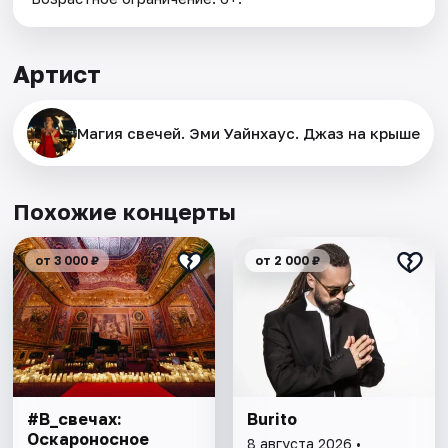
Артист
Магия свечей. Эми Уайнхаус. Джаз на крыше
Похожие концерты
от 3 000 ₽
от 2 000 ₽
#В_свечах:
Burito
Оскароносное
8 августа 2026 •