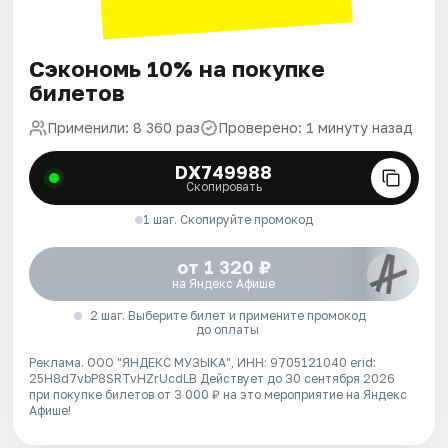
Сэкономь 10% на покупке
билетов
Применили: 8 360 раз
Проверено: 1 минуту назад
DX749988
Скопировать
1 шаг. Скопируйте промокод
от 1 320 ₽
на Яндекс Афише
2 шаг. Выберите билет и примените промокод
до оплаты
Реклама. ООО "ЯНДЕКС МУЗЫКА", ИНН: 9705121040 erid:
25H8d7vbP8SRTvHZrUcdLB
Действует до 30 сентября 2026
при покупке билетов от 3 000 ₽ на это мероприятие на Яндекс
Афише!