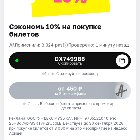
Сэкономь 10% на покупке
билетов
Применили: 8 324 раз
Проверено: 1 минуту назад
DX749988
Скопировать
1 шаг. Скопируйте промокод
от 450 ₽
на Яндекс Афише
2 шаг. Выберите билет и примените промокод
до оплаты
Реклама. ООО "ЯНДЕКС МУЗЫКА", ИНН: 9705121040 erid:
25H8d7vbP8SRTvHZrUcdLB
Действует до 30 сентября 2026
при покупке билетов от 3 000 ₽ на это мероприятие на Яндекс
Афише!