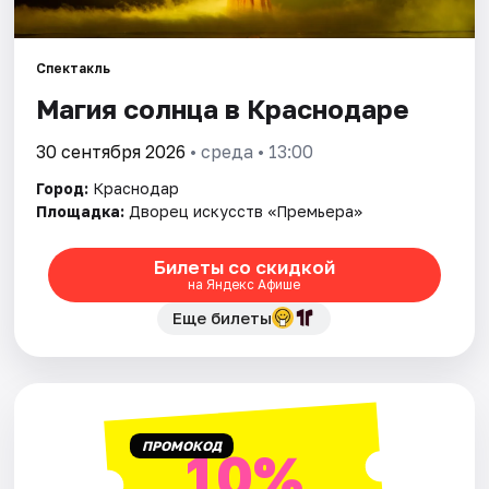
Города
Спектакль
Магия солнца в Краснодаре
Площадки
30 сентября 2026
• среда • 13:00
Артисты
Город:
Краснодар
Рейтинги
Площадка:
Дворец искусств «Премьера»
Билеты со скидкой
на Яндекс Афише
Еще билеты
ПРОМОКОД
10%