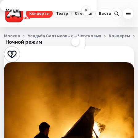
Меню
×
Концерты
Театр
Стендап
Выставки
Квест
Москва
Концерты
Москва
Усадьба Салтыковых — Чертковых
Концерты
Ночной режим
☀
☾
Театр
Стендап
Выставки
Квесты
Экскурсии
Спорт
События