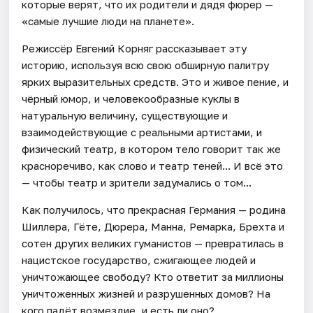
которые верят, что их родители и дядя фюрер —
«самые лучшие люди на планете».
Режиссёр Евгений Корняг рассказывает эту
историю, используя всю свою обширную палитру
ярких выразительных средств. Это и живое пение, и
чёрный юмор, и человекообразные куклы в
натуральную величину, существующие и
взаимодействующие с реальными артистами, и
физический театр, в котором тело говорит так же
красноречиво, как слово и театр теней... И всё это
— чтобы театр и зрители задумались о том...
Как получилось, что прекрасная Германия — родина
Шиллера, Гёте, Дюрера, Манна, Ремарка, Брехта и
сотен других великих гуманистов — превратилась в
нацистское государство, сжигающее людей и
уничтожающее свободу? Кто ответит за миллионы
уничтоженных жизней и разрушенных домов? На
кого падёт возмездие, и есть ли оно?