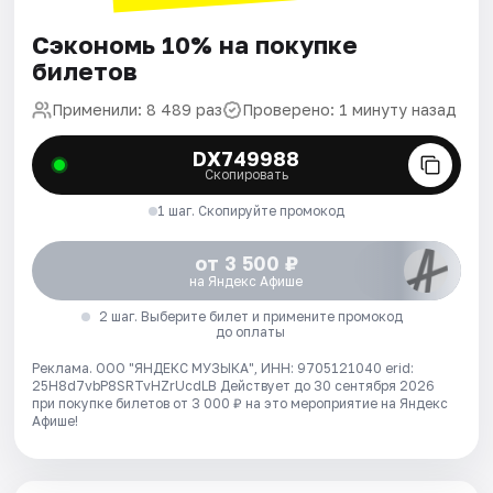
Сэкономь 10% на покупке
билетов
Применили: 8 489 раз
Проверено: 1 минуту назад
DX749988
Скопировать
1 шаг. Скопируйте промокод
от 3 500 ₽
на Яндекс Афише
2 шаг. Выберите билет и примените промокод
до оплаты
Реклама. ООО "ЯНДЕКС МУЗЫКА", ИНН: 9705121040 erid:
25H8d7vbP8SRTvHZrUcdLB
Действует до 30 сентября 2026
при покупке билетов от 3 000 ₽ на это мероприятие на Яндекс
Афише!