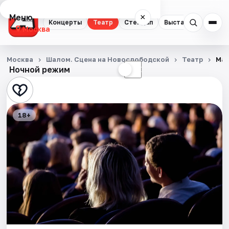
Меню
×
Концерты
Театр
Стендап
Выставки
Квест
Москва
Концерты
Москва
Шалом. Сцена на Новослободской
Театр
Маг
Ночной режим
☀
☾
Театр
Стендап
18+
Выставки
Квесты
Экскурсии
Спорт
События