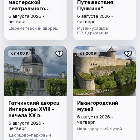
мастерской
Путешествия
театрального
Пушкина"
художника"
6 августа 2026 •
6 августа 2026 •
четверг
четверг
Шереметевский дворец
Музей-усадьба
Г.Р.Державина
от 400 ₽
от 200 ₽
Гатчинский дворец
Ивангородский
Интерьеры ХVIII -
музей
начала ХХ в.
6 августа 2026 •
четверг
6 августа 2026 •
четверг
Ивангородский музей
Дворцово-парковый
музей-заповедник