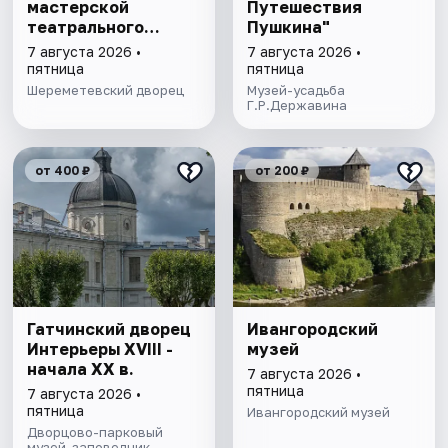
мастерской
Путешествия
театрального
Пушкина"
художника"
7 августа 2026 •
7 августа 2026 •
пятница
пятница
Шереметевский дворец
Музей-усадьба
Г.Р.Державина
от 400 ₽
от 200 ₽
Гатчинский дворец
Ивангородский
Интерьеры ХVIII -
музей
начала ХХ в.
7 августа 2026 •
пятница
7 августа 2026 •
пятница
Ивангородский музей
Дворцово-парковый
музей-заповедник