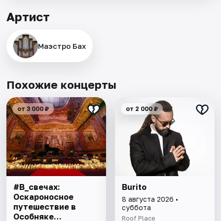
Артист
Маэстро Бах
Похожие концерты
от 3 000 ₽
от 2 000 ₽
#В_свечах:
Burito
Оскароносное
8 августа 2026 •
путешествие в
суббота
Особняке
Roof Place