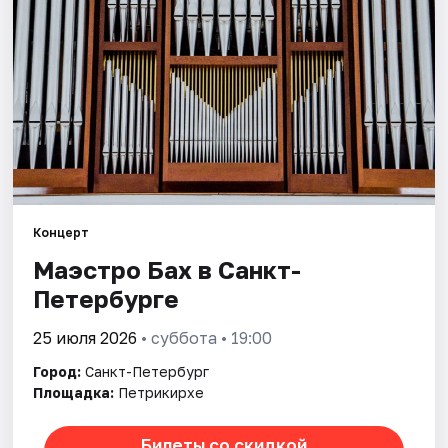
Города
Площадки
Артисты
Рейтинги
Концерт
Маэстро Бах в Санкт-
Петербурге
25 июля 2026
• суббота • 19:00
Город:
Санкт-Петербург
Площадка:
Петрикирхе
Билеты со скидкой