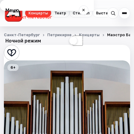
Меню
×
Концерты
Театр
Стендап
Выставки
Квест
Санкт-Петербург
Концерты
Санкт-Петербург
Петрикирхе
Концерты
Маэстро Бах
Ночной режим
☀
☾
Театр
Стендап
6+
Выставки
Квесты
Экскурсии
Спорт
События