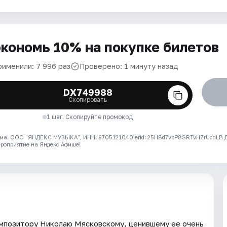
кономь 10% на покупке билетов
рименили: 7 996 раз
Проверено: 1 минуту назад
DX749988
Скопировать
1 шаг. Скопируйте промокод
ма. ООО "ЯНДЕКС МУЗЫКА", ИНН: 9705121040 erid: 25H8d7vbP8SRTvHZrUcdLB
ероприятие на Яндекс Афише!
мпозитору Николаю Мясковскому, ценившему ее очень