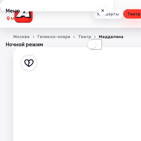
Меню
×
Концерты
Театр
Москва
Концерты
Москва
Геликон-опера
Театр
Маддалена
Ночной режим
☀
☾
Театр
Стендап
Выставки
Квесты
Экскурсии
Спорт
События