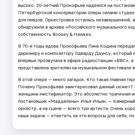
высоко. 20-летний Прокофьев надеялся на постановк
Петербургской консерватории оперы силами студент
для певцов. Оркестровка осталась незавершенной, а
обнаружили в архиве «Российского музыкального изд
собственность Boosey & Hawkes.
В 70-е годы вдова Прокофьева Лина Кодина переда
дирижеру и композитору Эдварду Даунсу, который и
впервые прозвучала в эфире радиостанции «BBC», а
представлена зрителям на музыкальном фестивале в 
В этой опере — много загадок. Кто такая главная ге
Почему Прокофьева заинтересовал данный сюжет? 
женщина-мистификатор. Это абсолютно трагичная ис
постановщик «Маддалены» Илья Ильин. — Камерный
оркестр, а на сцене — всего три артиста. Очень кор
наша задача — ответить на эти вопросы для себя, по