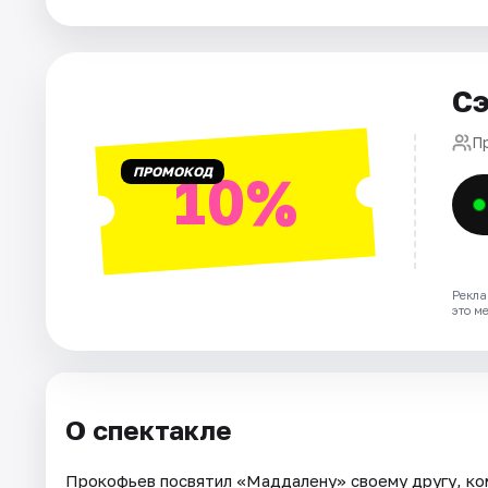
Города
Сэ
Площадки
П
Артисты
ПРОМОКОД
10%
Рейтинги
Рекла
это м
О спектакле
Прокофьев посвятил «Маддалену» своему другу, ко