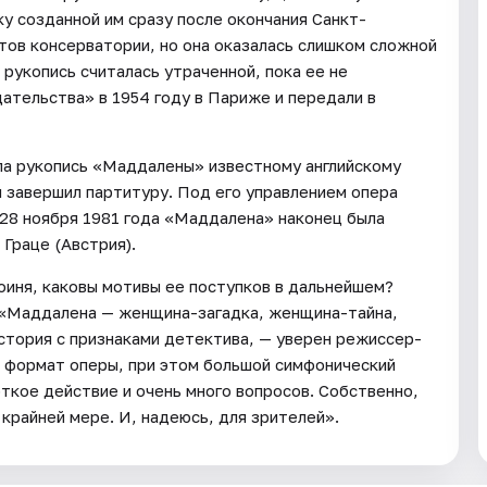
у созданной им сразу после окончания Санкт-
ов консерватории, но она оказалась слишком сложной
 рукопись считалась утраченной, пока ее не
ательства» в 1954 году в Париже и передали в
ла рукопись «Маддалены» известному английскому
 завершил партитуру. Под его управлением опера
 28 ноября 1981 года «Маддалена» наконец была
Граце (Австрия).
роиня, каковы мотивы ее поступков в дальнейшем?
«Маддалена — женщина-загадка, женщина-тайна,
тория с признаками детектива, — уверен режиссер-
 формат оперы, при этом большой симфонический
откое действие и очень много вопросов. Собственно,
 крайней мере. И, надеюсь, для зрителей».