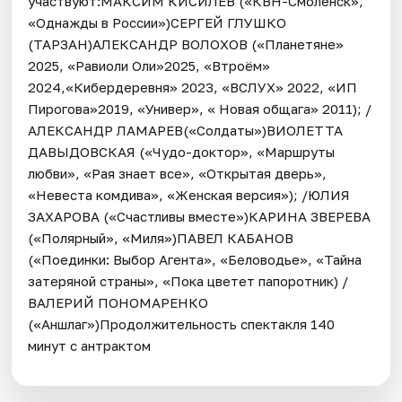
участвуют:МАКСИМ КИСИЛЕВ («КВН-Смоленск»,
«Однажды в России»)СЕРГЕЙ ГЛУШКО
(ТАРЗАН)АЛЕКСАНДР ВОЛОХОВ («Планетяне»
2025, «Равиоли Оли»2025, «Втроём»
2024,«Кибердеревня» 2023, «ВСЛУХ» 2022, «ИП
Пирогова»2019, «Универ», « Новая общага» 2011); /
АЛЕКСАНДР ЛАМАРЕВ(«Солдаты»)ВИОЛЕТТА
ДАВЫДОВСКАЯ («Чудо-доктор», «Маршруты
любви», «Рая знает все», «Открытая дверь»,
«Невеста комдива», «Женская версия»); /ЮЛИЯ
ЗАХАРОВА («Счастливы вместе»)КАРИНА ЗВЕРЕВА
(«Полярный», «Миля»)ПАВЕЛ КАБАНОВ
(«Поединки: Выбор Агента», «Беловодье», «Тайна
затеряной страны», «Пока цветет папоротник) /
ВАЛЕРИЙ ПОНОМАРЕНКО
(«Аншлаг»)Продолжительность спектакля 140
минут с антрактом