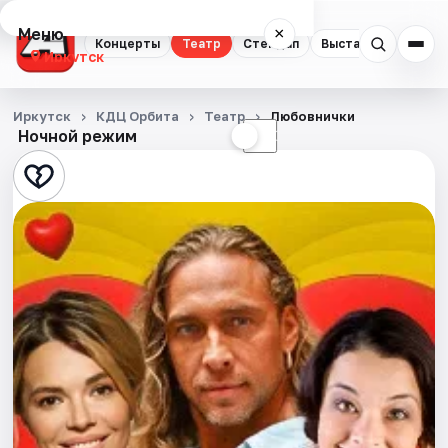
Меню
×
Концерты
Театр
Стендап
Выставки
Квест
Иркутск
Концерты
Иркутск
КДЦ Орбита
Театр
Любовнички
Ночной режим
☀
☾
Театр
Стендап
Выставки
Квесты
Спорт
События