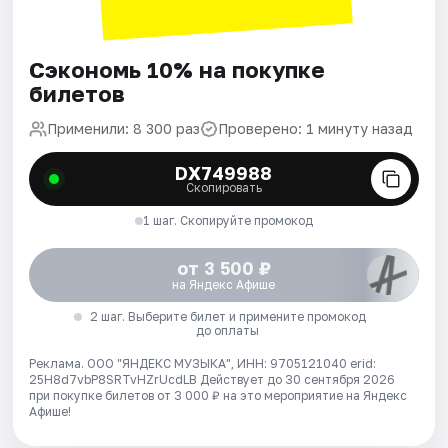
Сэкономь 10% на покупке
билетов
Применили: 8 300 раз
Проверено: 1 минуту назад
DX749988
Скопировать
1 шаг. Скопируйте промокод
от 3 500 ₽
на Яндекс Афише
2 шаг. Выберите билет и примените промокод
до оплаты
Реклама. ООО "ЯНДЕКС МУЗЫКА", ИНН: 9705121040 erid:
25H8d7vbP8SRTvHZrUcdLB
Действует до 30 сентября 2026
при покупке билетов от 3 000 ₽ на это мероприятие на Яндекс
Афише!