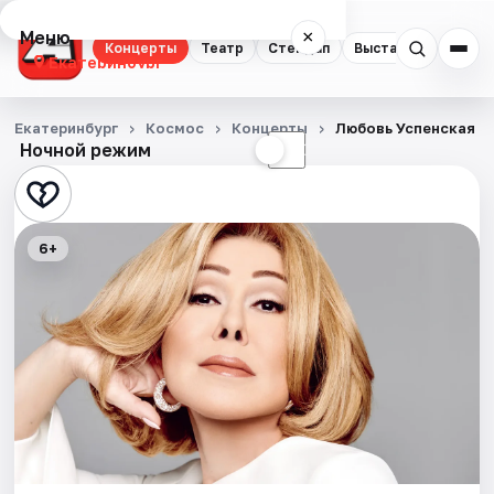
Меню
×
Концерты
Театр
Стендап
Выставки
Квест
Екатеринбург
Концерты
Екатеринбург
Космос
Концерты
Любовь Успенская
Ночной режим
☀
☾
Театр
Стендап
6+
Выставки
Квесты
Экскурсии
Спорт
События