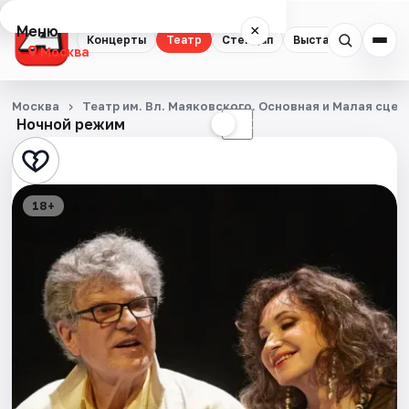
Меню
×
Концерты
Театр
Стендап
Выставки
Квест
Москва
Концерты
Москва
Театр им. Вл. Маяковского. Основная и Малая сцен
Ночной режим
☀
☾
Театр
Стендап
18+
Выставки
Квесты
Экскурсии
Спорт
События