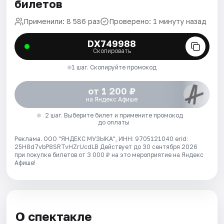
билетов
Применили: 8 586 раз
Проверено: 1 минуту назад
DX749988
Скопировать
1 шаг. Скопируйте промокод
от 1 200 ₽
на Яндекс Афише
2 шаг. Выберите билет и примените промокод
до оплаты
Реклама. ООО "ЯНДЕКС МУЗЫКА", ИНН: 9705121040 erid:
25H8d7vbP8SRTvHZrUcdLB
Действует до 30 сентября 2026
при покупке билетов от 3 000 ₽ на это мероприятие на Яндекс
Афише!
О спектакле