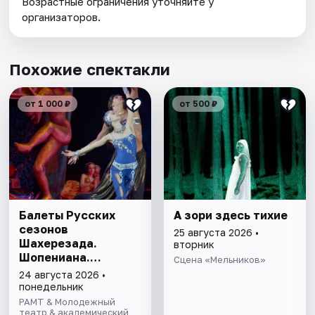
Возрастные ограничения уточняйте у
организаторов.
Похожие спектакли
от 1 000 ₽
от 500 ₽
Балеты Русских
А зори здесь тихие
сезонов
25 августа 2026 •
Шахерезада.
вторник
Шопениана.
Сцена «Мельников»
Половецкие пляски
24 августа 2026 •
понедельник
РАМТ & Молодежный
театр & академический