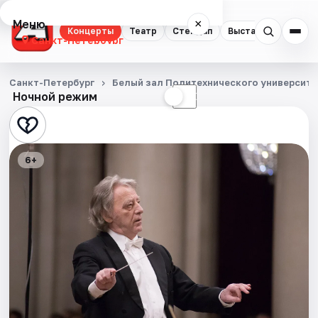
Меню
×
Концерты
Театр
Стендап
Выставки
Квест
Санкт-Петербург
Концерты
Санкт-Петербург
Белый зал Политехнического университе
Ночной режим
☀
☾
Театр
Стендап
6+
Выставки
Квесты
Экскурсии
Спорт
События