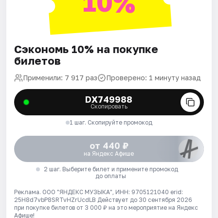
10%
Сэкономь 10% на покупке
билетов
Применили: 7 917 раз
Проверено: 1 минуту назад
DX749988
Скопировать
1 шаг. Скопируйте промокод
от 440 ₽
на Яндекс Афише
2 шаг. Выберите билет и примените промокод
до оплаты
Реклама. ООО "ЯНДЕКС МУЗЫКА", ИНН: 9705121040 erid:
25H8d7vbP8SRTvHZrUcdLB
Действует до 30 сентября 2026
при покупке билетов от 3 000 ₽ на это мероприятие на Яндекс
Афише!