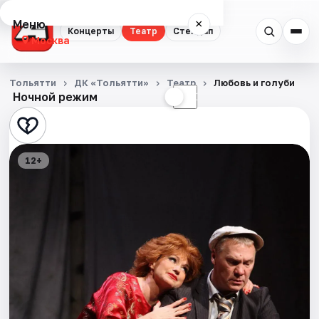
Меню
×
Концерты
Театр
Стендап
Москва
Концерты
Тольятти
ДК «Тольятти»
Театр
Любовь и голуби
Ночной режим
☀
☾
Театр
Стендап
12+
Города
Площадки
Артисты
Рейтинги