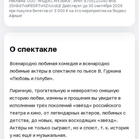
Реклама. ООО "ЯНДЕКС МУЗЫКА", ИНН: 9705121040 erid:
25H8d7vbP8SRTvHZrUcdLB
Действует до 30 сентября 2026
при покупке билетов от 3 000 ₽ на это мероприятие на Яндекс
Афише!
О спектакле
Всенародно любимая комедия и всенародно
любимые актёры в спектакле по пьесе В. Гуркина
«Любовь и голуби».
Лиричную, трогательную и невероятно смешную
историю любви, измены и прощения вы увидите в
исполнении трёх поколений «звёзд» российского
театра и кино, от легендарных актеров, любимых с
детства, до новых, ярких восходящих «звёзд».
Актёры не только сыграют, но и споют, т. к. история
у нас ещё и музыкальная.