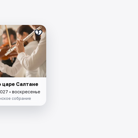
о царе Салтане
2027 • воскресенье
нское собрание