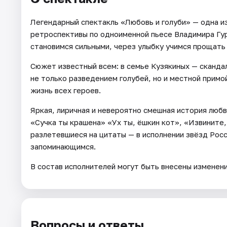
Легендарный спектакль «Любовь и голуби» — одна и
ретроспективы по одноименной пьесе Владимира Гур
становимся сильными, через улыбку учимся прощать
Сюжет известный всем: в семье Кузякиных — скандал
не только разведением голубей, но и местной прим
жизнь всех героев.
Яркая, лиричная и невероятно смешная история любв
«Сучка ты крашена» «Ух ты, ёшкин кот», «Извините, 
разлетевшиеся на цитаты — в исполнении звёзд Росс
запоминающимся.
В состав исполнителей могут быть внесены изменен
Вопросы и ответы