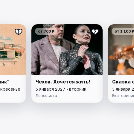
от 700 ₽
от 1 100 ₽
чик"
Чехов. Хочется жить!
Сказка 
скресенье
5 января 2027 • вторник
3 января 
Ленсовета
Екатерини