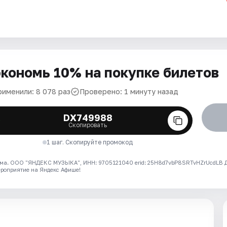
кономь 10% на покупке билетов
рименили: 8 078 раз
Проверено: 1 минуту назад
DX749988
Скопировать
1 шаг. Скопируйте промокод
ма. ООО "ЯНДЕКС МУЗЫКА", ИНН: 9705121040 erid: 25H8d7vbP8SRTvHZrUcdLB
ероприятие на Яндекс Афише!