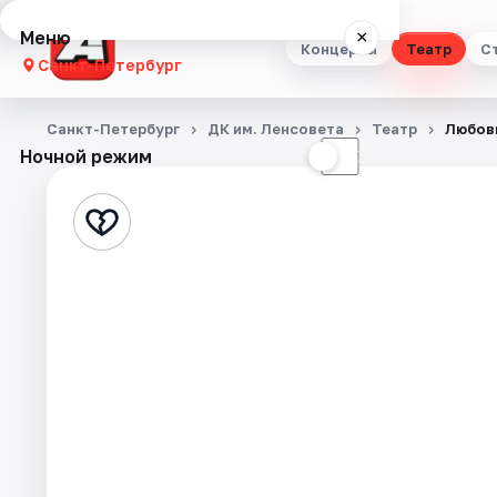
Меню
×
Концерты
Театр
С
Санкт-Петербург
Концерты
Санкт-Петербург
ДК им. Ленсовета
Театр
Любовь
Ночной режим
☀
☾
Театр
Стендап
Выставки
Квесты
Экскурсии
Спорт
События