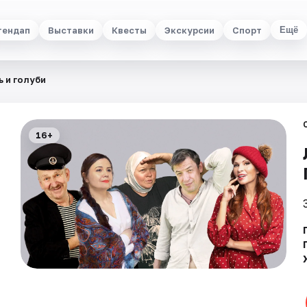
тендап
Выставки
Квесты
Экскурсии
Спорт
Ещё
 и голуби
16+