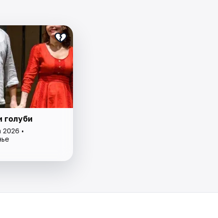
и голуби
 2026 •
нье