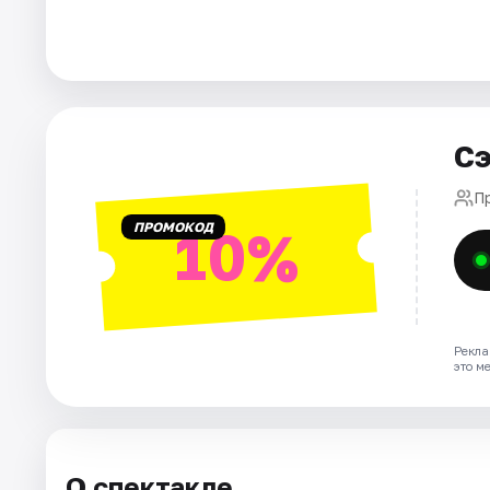
Города
Площадки
Сэ
Артисты
П
Рейтинги
ПРОМОКОД
10%
Рекла
это м
О спектакле