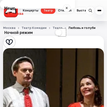
Меню
×
Концерты
Театр
Стендап
Выставки
Квест
Москва
Концерты
Москва
Театр Комедии
Театр
Любовь и голуби
Ночной режим
☀
☾
Театр
Стендап
Выставки
Квесты
Экскурсии
Спорт
События