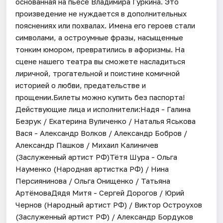
основанная на пьесе Владимира Гуркина. Это
произведение не нуждается в дополнительных
пояснениях или похвалах. Имена его героев стали
символами, а остроумные фразы, насыщенные
тонким юмором, превратились в афоризмы. На
сцене нашего театра вы сможете насладиться
лиричной, трогательной и поистине комичной
историей о любви, предательстве и
прощении.Билеты можно купить без паспорта!
Действующие лица и исполнители:Надя - Галина
Безрук / Екатерина Вуличенко / Наталья Яськова
Вася - Александр Волков / Александр Бобров /
Александр Пашков / Михаил Калиничев
(Заслуженный артист РФ)Тётя Шура - Ольга
Науменко (Народная артистка РФ) / Нина
Персиянинова / Ольга Онищенко / Татьяна
АртёмоваДядя Митя - Сергей Дорогов / Юрий
Чернов (Народный артист РФ) / Виктор Остроухов
(Заслуженный артист РФ) / Александр Бордуков