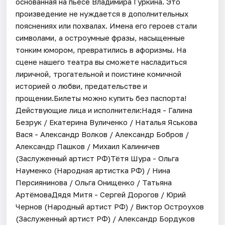
основанная на пьесе Владимира Гуркина. Это
произведение не нуждается в дополнительных
пояснениях или похвалах. Имена его героев стали
символами, а остроумные фразы, насыщенные
тонким юмором, превратились в афоризмы. На
сцене нашего театра вы сможете насладиться
лиричной, трогательной и поистине комичной
историей о любви, предательстве и
прощении.Билеты можно купить без паспорта!
Действующие лица и исполнители:Надя - Галина
Безрук / Екатерина Вуличенко / Наталья Яськова
Вася - Александр Волков / Александр Бобров /
Александр Пашков / Михаил Калиничев
(Заслуженный артист РФ)Тётя Шура - Ольга
Науменко (Народная артистка РФ) / Нина
Персиянинова / Ольга Онищенко / Татьяна
АртёмоваДядя Митя - Сергей Дорогов / Юрий
Чернов (Народный артист РФ) / Виктор Остроухов
(Заслуженный артист РФ) / Александр Бордуков