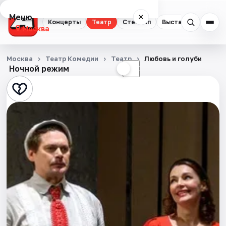
Меню
×
Концерты
Театр
Стендап
Выставки
Квест
Москва
Концерты
Москва
Театр Комедии
Театр
Любовь и голуби
Ночной режим
☀
☾
Театр
Стендап
Выставки
Квесты
Экскурсии
Спорт
События