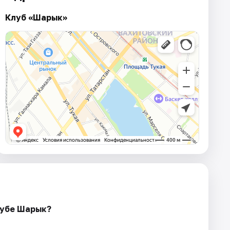
Клуб «Шарык»
клубе Шарык?