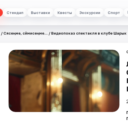
Стендап
Выставки
Квесты
Экскурсии
Спорт
 Cөясеңме, сөймисеңме... / Видеопоказ спектакля в клубе Шарык