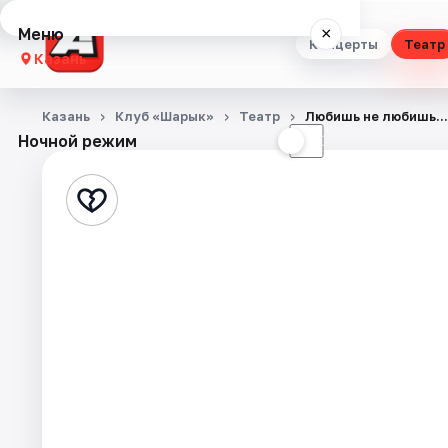
Меню
×
Концерты
Театр
Казань
Концерты
Казань
Клуб «Шарык»
Театр
Любишь не любишь… /
Ночной режим
☀
☾
Театр
Стендап
Выставки
Квесты
Экскурсии
Спорт
События