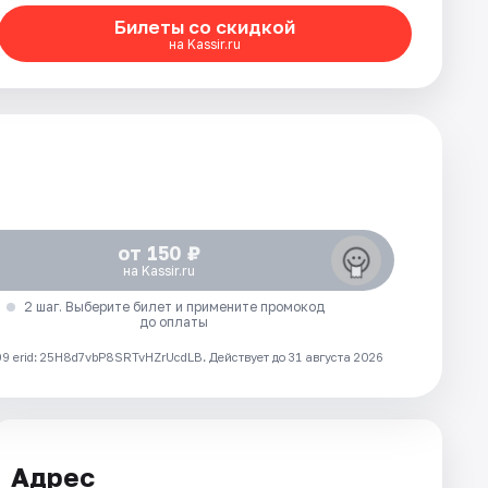
Билеты со скидкой
на Kassir.ru
от 150 ₽
на Kassir.ru
2 шаг. Выберите билет и примените промокод
до оплаты
 erid: 25H8d7vbP8SRTvHZrUcdLB.
Действует до 31 августа 2026
Адрес