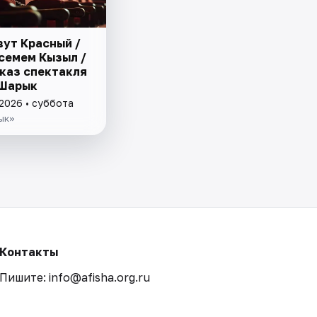
вут Красный /
семем Кызыл /
каз спектакля
 Шарык
 2026 • суббота
ык»
Контакты
Пишите: info@afisha.org.ru