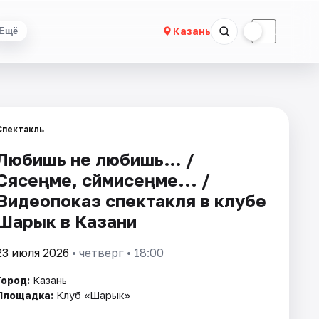
☀
☾
Казань
Ещё
Спектакль
Любишь не любишь… /
Cөясеңме, сөймисеңме... /
Видеопоказ спектакля в клубе
Шарык в Казани
23 июля 2026
• четверг • 18:00
Город:
Казань
Площадка:
Клуб «Шарык»