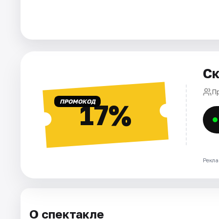
Города
Площадки
Ск
Артисты
П
Рейтинги
ПРОМОКОД
17%
Рекла
О спектакле