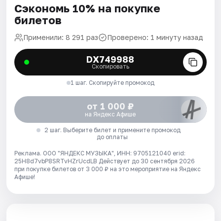
Сэкономь 10% на покупке
билетов
Применили: 8 291 раз
Проверено: 1 минуту назад
DX749988
Скопировать
1 шаг. Скопируйте промокод
от 1 000 ₽
на Яндекс Афише
2 шаг. Выберите билет и примените промокод
до оплаты
Реклама. ООО "ЯНДЕКС МУЗЫКА", ИНН: 9705121040 erid:
25H8d7vbP8SRTvHZrUcdLB
Действует до 30 сентября 2026
при покупке билетов от 3 000 ₽ на это мероприятие на Яндекс
Афише!