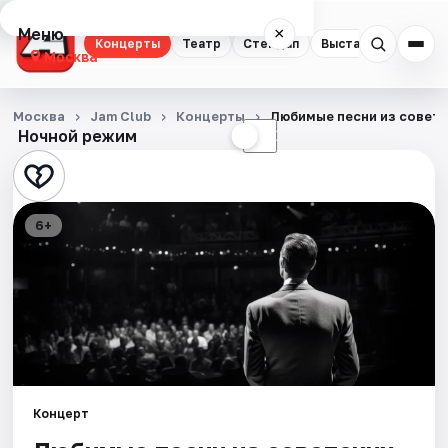
Меню
×
Концерты
Театр
Стендап
Выставки
Квест
Москва
Концерты
Москва
Jam Club
Концерты
Любимые песни из совет
Ночной режим
☀
☾
Театр
Стендап
6+
Выставки
Квесты
Экскурсии
Спорт
Концерт
События