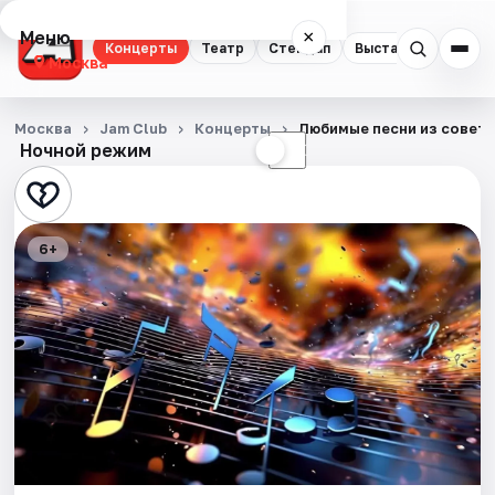
Меню
×
Концерты
Театр
Стендап
Выставки
Квест
Москва
Концерты
Москва
Jam Club
Концерты
Любимые песни из совет
Ночной режим
☀
☾
Театр
Стендап
6+
Выставки
Квесты
Экскурсии
Спорт
События