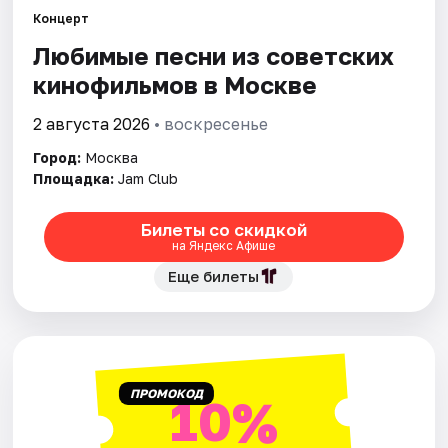
Концерт
Любимые песни из советских
Города
кинофильмов в Москве
Площадки
2 августа 2026
• воскресенье
Артисты
Город:
Москва
Площадка:
Jam Club
Рейтинги
Билеты со скидкой
на Яндекс Афише
Еще билеты
ПРОМОКОД
10%