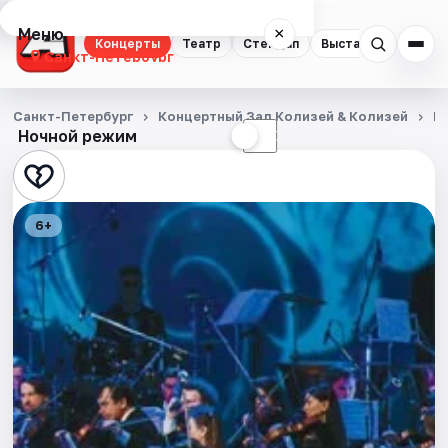
Меню
×
Концерты
Театр
Стендап
Выставки
Квест
Санкт-Петербург
Концерты
Санкт-Петербург
Концертный Зал Колизей & Колизей
К
Ночной режим
☀
☾
Театр
Стендап
6+
Выставки
Квесты
Экскурсии
Спорт
События