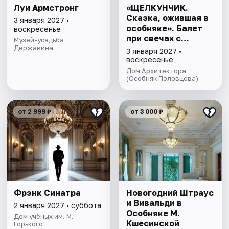
Луи Армстронг
«ЩЕЛКУНЧИК.
Сказка, ожившая в
3 января 2027 •
особняке». Балет
воскресенье
при свечах с
Музей-усадьба
Державина
иммерсивным
3 января 2027 •
променадом
воскресенье
Дом Архитектора
(Особняк Половцова)
от 2 999 ₽
от 3 000 ₽
Фрэнк Синатра
Новогодний Штраус
и Вивальди в
2 января 2027 • суббота
Особняке М.
Дом учёных им. М.
Кшесинской
Горького