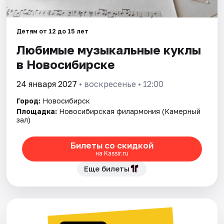
Города
Детям от 12 до 15 лет
Любимые музыкальные куклы
Площадки
в Новосибирске
Артисты
24 января 2027
• воскресенье • 12:00
Рейтинги
Город:
Новосибирск
Площадка:
Новосибирская филармония (Камерный
зал)
Билеты со скидкой
на Kassir.ru
Еще билеты