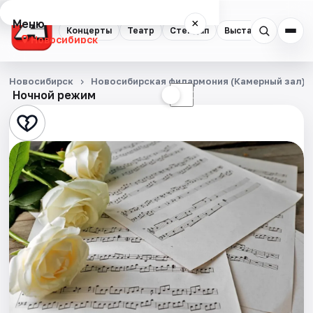
Меню
×
Концерты
Театр
Стендап
Выставки
Квест
Новосибирск
Концерты
Новосибирск
Новосибирская филармония (Камерный зал)
Ночной режим
☀
☾
Театр
Стендап
Выставки
Квесты
Экскурсии
Спорт
События