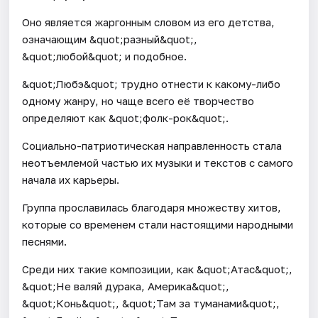
Оно является жаргонным словом из его детства,
означающим &quot;разный&quot;,
&quot;любой&quot; и подобное.
&quot;Любэ&quot; трудно отнести к какому-либо
одному жанру, но чаще всего её творчество
определяют как &quot;фолк-рок&quot;.
Социально-патриотическая направленность стала
неотъемлемой частью их музыки и текстов с самого
начала их карьеры.
Группа прославилась благодаря множеству хитов,
которые со временем стали настоящими народными
песнями.
Среди них такие композиции, как &quot;Атас&quot;,
&quot;Не валяй дурака, Америка&quot;,
&quot;Конь&quot;, &quot;Там за туманами&quot;,