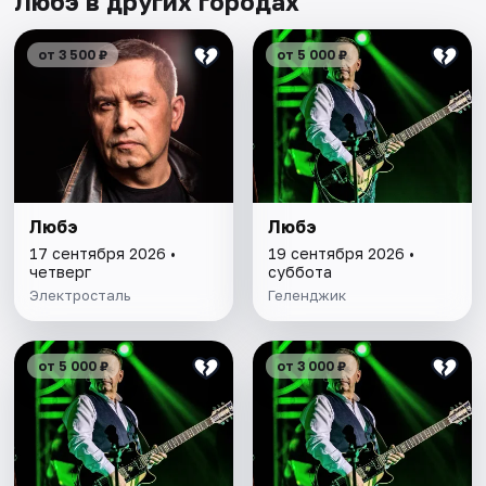
Любэ в других городах
от 3 500 ₽
от 5 000 ₽
Любэ
Любэ
17 сентября 2026 •
19 сентября 2026 •
четверг
суббота
Электросталь
Геленджик
от 5 000 ₽
от 3 000 ₽