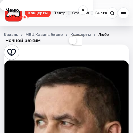
Меню
×
Концерты
Театр
Стендап
Выставки
Квест
Казань
Концерты
Казань
МВЦ Казань Экспо
Концерты
Любэ
Ночной режим
☀
☾
Театр
Стендап
Выставки
Квесты
Экскурсии
Спорт
События