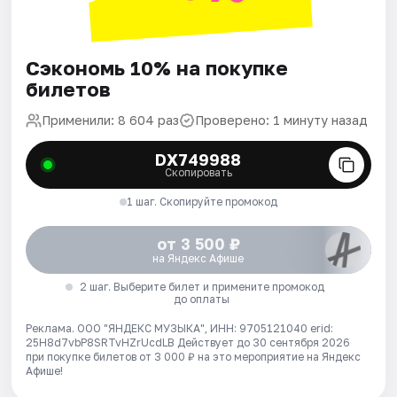
Сэкономь 10% на покупке
билетов
Применили: 8 604 раз
Проверено: 1 минуту назад
DX749988
Скопировать
1 шаг. Скопируйте промокод
от 3 500 ₽
на Яндекс Афише
2 шаг. Выберите билет и примените промокод
до оплаты
Реклама. ООО "ЯНДЕКС МУЗЫКА", ИНН: 9705121040 erid:
25H8d7vbP8SRTvHZrUcdLB
Действует до 30 сентября 2026
при покупке билетов от 3 000 ₽ на это мероприятие на Яндекс
Афише!