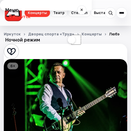
Меню
×
Концерты
Театр
Стендап
Выставки
Квест
Иркутск
Концерты
Иркутск
Дворец спорта «Труд»
Концерты
Любэ
Ночной режим
☀
☾
Театр
Стендап
6+
Выставки
Квесты
Спорт
События