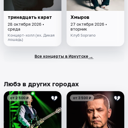
тринадцать карат
Хмыров
28 октября 2026 •
27 октября 2026 •
среда
вторник
Концерт-холл (ex. Дикая
Клуб Soprano
лошадь)
→
Все концерты в Иркутске
Любэ в других городах
от 2 500 ₽
от 3 500 ₽