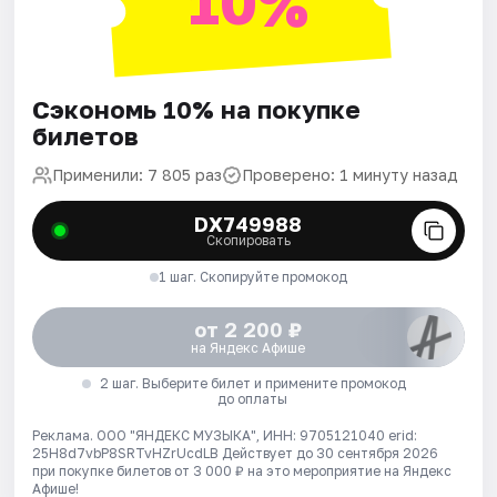
10%
Сэкономь 10% на покупке
билетов
Применили: 7 805 раз
Проверено: 1 минуту назад
DX749988
Скопировать
1 шаг. Скопируйте промокод
от 2 200 ₽
на Яндекс Афише
2 шаг. Выберите билет и примените промокод
до оплаты
Реклама. ООО "ЯНДЕКС МУЗЫКА", ИНН: 9705121040 erid:
25H8d7vbP8SRTvHZrUcdLB
Действует до 30 сентября 2026
при покупке билетов от 3 000 ₽ на это мероприятие на Яндекс
Афише!