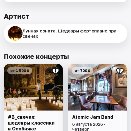
Артист
Лунная соната. Шедевры фортепиано при
свечах
Похожие концерты
от 1 500 ₽
от 700 ₽
#В_свечах:
Atomic Jam Band
шедевры классики
6 августа 2026 •
в Особняке
четверг