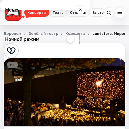
Меню
×
Концерты
Театр
Стендап
Выставки
Квест
Воронеж
Концерты
Воронеж
Зелёный театр
Концерты
Lumisfera. Мировы
Ночной режим
☀
☾
Театр
Стендап
6+
Выставки
Квесты
Экскурсии
Спорт
События