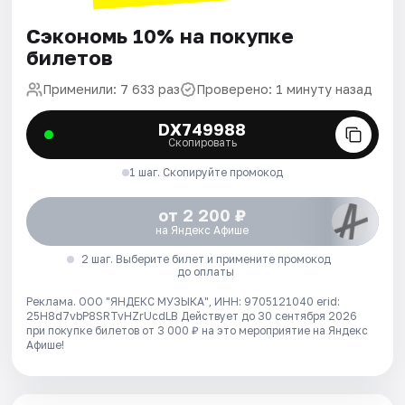
Сэкономь 10% на покупке
билетов
Применили: 7 633 раз
Проверено: 1 минуту назад
DX749988
Скопировать
1 шаг. Скопируйте промокод
от 2 200 ₽
на Яндекс Афише
2 шаг. Выберите билет и примените промокод
до оплаты
Реклама. ООО "ЯНДЕКС МУЗЫКА", ИНН: 9705121040 erid:
25H8d7vbP8SRTvHZrUcdLB
Действует до 30 сентября 2026
при покупке билетов от 3 000 ₽ на это мероприятие на Яндекс
Афише!