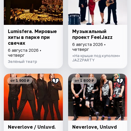
Lumisfera. Мировые
Музыкальный
хиты в парке при
проект FeelJazz
свечах
6 августа 2026 •
четверг
6 августа 2026 •
четверг
«На крыше под куполом»
JAZZPARTY
Зелёный театр
от 1 900 ₽
от 1 800 ₽
Neverlove / Unluvd.
Neverlove, Unluvd