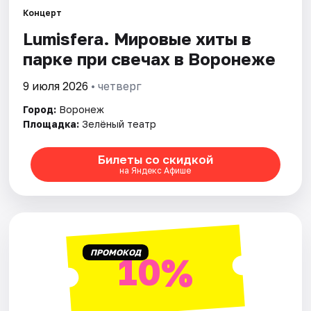
Концерт
Lumisfera. Мировые хиты в
Города
парке при свечах в Воронеже
Площадки
9 июля 2026
• четверг
Артисты
Город:
Воронеж
Площадка:
Зелёный театр
Рейтинги
Билеты со скидкой
на Яндекс Афише
ПРОМОКОД
10%