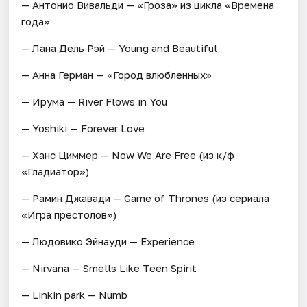
— Антонио Вивальди — «Гроза» из цикла «Времена
года»
— Лана Дель Рэй — Young and Вeautiful
— Анна Герман — «Город влюбленных»
— Ирума — River Flows in You
— Yoshiki — Forever Love
— Ханс Циммер — Now We Are Free (из к/ф
«Гладиатор»)
— Рамин Джавади — Game of Thrones (из сериала
«Игра престолов»)
— Людовико Эйнауди — Еxperience
— Nirvana — Smells Like Teen Spirit
— Linkin park — Numb