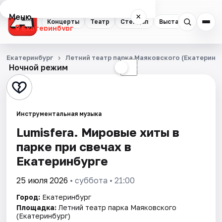
Меню
×
Концерты
Театр
Стендап
Выставки
Квест
Екатеринбург
Концерты
Екатеринбург
Летний театр парка Маяковского (Екатеринбу
Ночной режим
☀
☾
Театр
Стендап
Инструментальная музыка
Выставки
Lumisfera. Мировые хиты в
парке при свечах в
Квесты
Екатеринбурге
Экскурсии
25 июля 2026
• суббота • 21:00
Спорт
Город:
Екатеринбург
Площадка:
Летний театр парка Маяковского
События
(Екатеринбург)