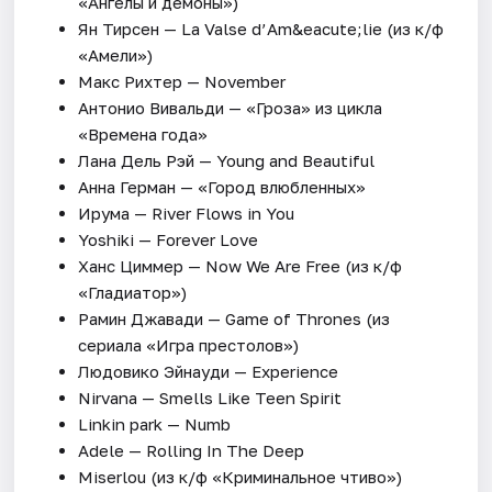
«Ангелы и демоны»)
Ян Тирсен — La Valse d’Am&eacute;lie (из к/ф
«Амели»)
Макс Рихтер — November
Антонио Вивальди — «Гроза» из цикла
«Времена года»
Лана Дель Рэй — Young and Вeautiful
Анна Герман — «Город влюбленных»
Ирума — River Flows in You
Yoshiki — Forever Love
Ханс Циммер — Now We Are Free (из к/ф
«Гладиатор»)
Рамин Джавади — Game of Thrones (из
сериала «Игра престолов»)
Людовико Эйнауди — Еxperience
Nirvana — Smells Like Teen Spirit
Linkin park — Numb
Adele — Rolling In The Deep
Miserlou (из к/ф «Криминальное чтиво»)