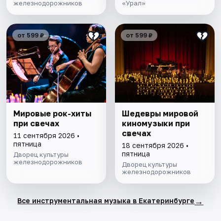
железнодорожников
«Урал»
от 599 ₽
от 599 ₽
Мировые рок-хиты
Шедевры мировой
при свечах
киномузыки при
свечах
11 сентября 2026 •
пятница
18 сентября 2026 •
пятница
Дворец культуры
железнодорожников
Дворец культуры
железнодорожников
→
Все инструментальная музыка в Екатеринбурге